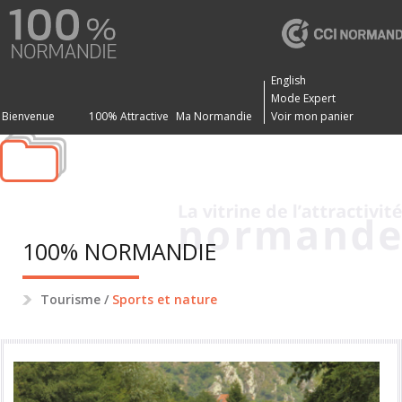
English
Mode Expert
Bienvenue
100% Attractive
Ma Normandie
Voir mon panier
100% NORMANDIE
Tourisme
/
Sports et nature