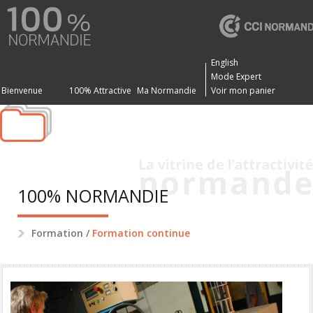
English
Mode Expert
Bienvenue
100% Attractive
Ma Normandie
Voir mon panier
100% NORMANDIE
Formation
/
Formation continue